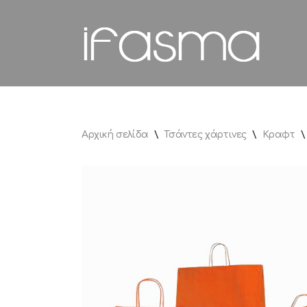
Μεταπηδήστε
στο
περιεχόμενο
Αρχική σελίδα
\
Τσάντες χάρτινες
\
Κραφτ
\