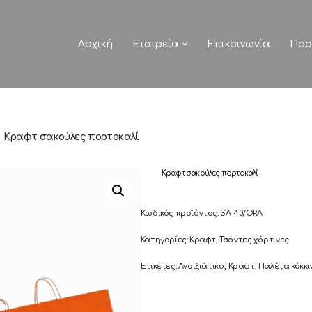
Αρχική
Εταιρεία
Επικοινωνία
Προ
Κραφτ σακούλες πορτοκαλί
Κραφτ σακούλες πορτοκαλί
Κωδικός προϊόντος:
SA-40/ORA
Κατηγορίες:
Κραφτ
,
Τσάντες χάρτινες
Ετικέτες:
Ανοιξιάτικα
,
Κραφτ
,
Παλέτα κόκκι