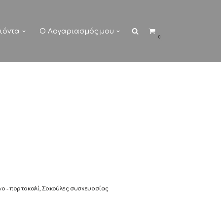
ιόντα
Ο Λογαριασμός μου
0
νο - πορτοκαλί
,
Σακούλες συσκευασίας