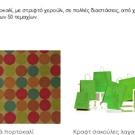
λί, με στριφτό χερούλι, σε πολλές διαστάσεις, από χα
ων 50 τεμαχίων.
ά πορτοκαλί
Κραφτ σακούλες λαχα