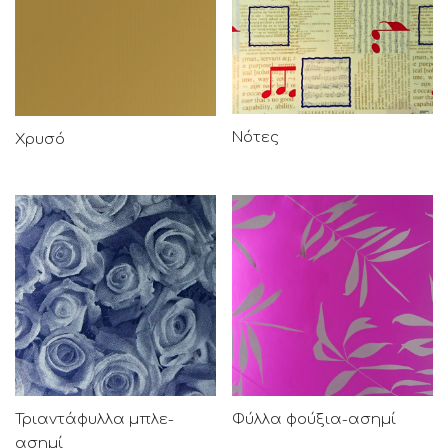
Νότες
Χρυσό
Τριαντάφυλλα μπλε-
Φύλλα φούξια-ασημί
ασημί