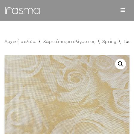
Μεταπηδήστε
στο
περιεχόμενο
Αρχική σελίδα
\
Χαρτιά περιτυλίγματος
\
Spring
\
Τρια