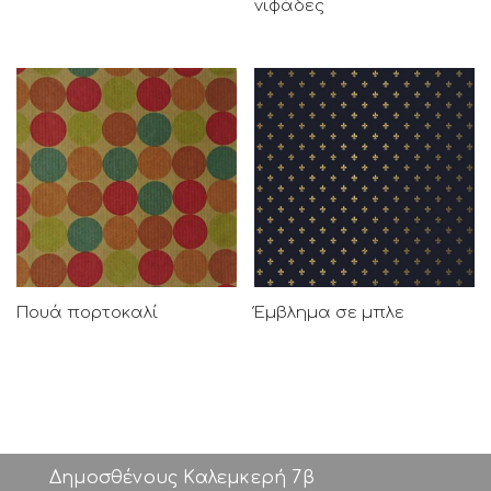
νιφάδες
Πουά πορτοκαλί
Έμβλημα σε μπλε
Δημοσθένους Καλεμκερή 7β