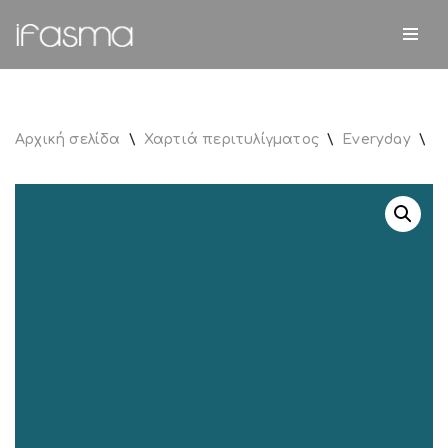
Μεταπηδήστε
στο
περιεχόμενο
Αρχική σελίδα
\
Χαρτιά περιτυλίγματος
\
Everyday
\
Π