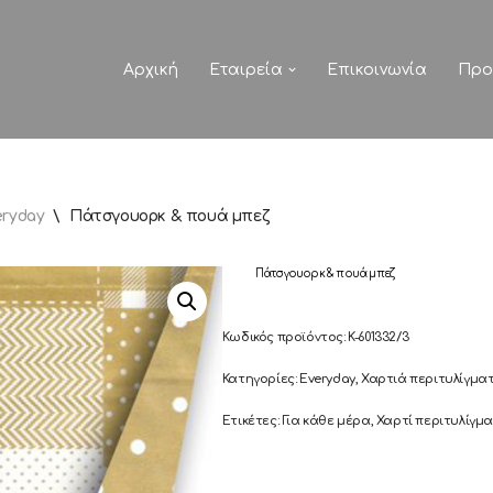
Αρχική
Εταιρεία
Επικοινωνία
Προ
eryday
\
Πάτσγουορκ & πουά μπεζ
Πάτσγουορκ & πουά μπεζ
Κωδικός προϊόντος:
K-601332/3
Κατηγορίες:
Everyday
,
Χαρτιά περιτυλίγμα
Ετικέτες:
Για κάθε μέρα
,
Χαρτί περιτυλίγμ