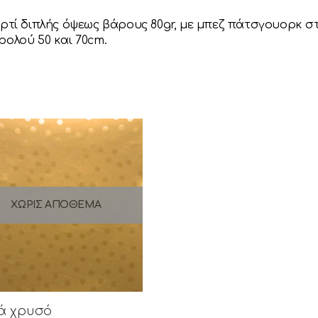
αρτί διπλής όψεως βάρους 80gr, με μπεζ πάτσγουορκ σ
ρολού 50 και 70cm.
ΧΩΡΊΣ ΑΠΌΘΕΜΑ
ά χρυσό