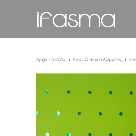
Μεταπηδήστε
στο
περιεχόμενο
Αρχική σελίδα
\
Χαρτιά περιτυλίγματος
\
Ev