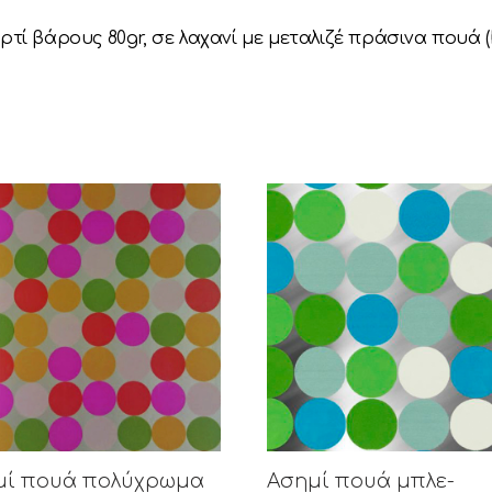
ρτί βάρους 80gr, σε λαχανί με μεταλιζέ πράσινα πουά (
μί πουά πολύχρωμα
Ασημί πουά μπλε-