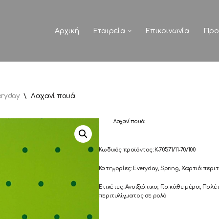
Αρχική
Εταιρεία
Επικοινωνία
Προ
eryday
\
Λαχανί πουά
Λαχανί πουά
Κωδικός προϊόντος:
K-70571/11-70/100
Κατηγορίες:
Everyday
,
Spring
,
Χαρτιά περι
Ετικέτες:
Ανοιξιάτικα
,
Για κάθε μέρα
,
Παλέτ
περιτυλίγματος σε ρολό