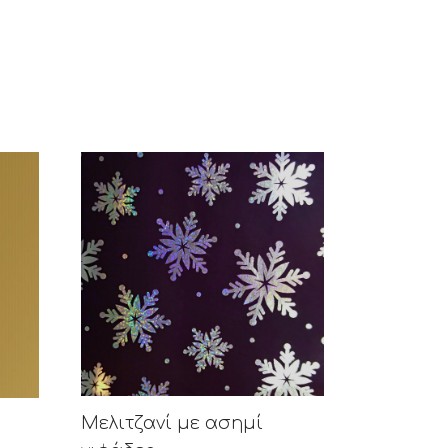
Μελιτζανί με ασημί