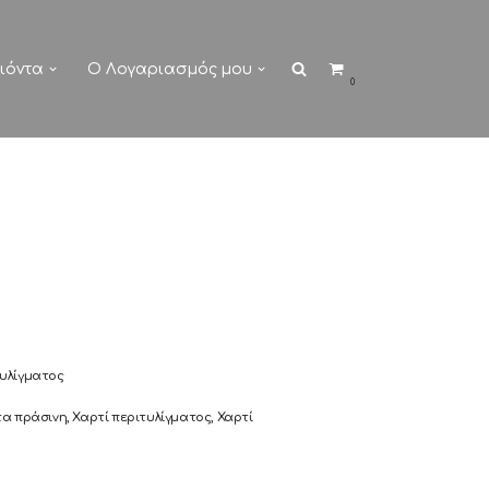
ιόντα
Ο Λογαριασμός μου
0
τυλίγματος
α πράσινη
,
Χαρτί περιτυλίγματος
,
Χαρτί