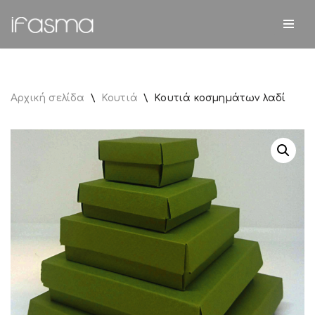
Μεταπηδήστε
στο
περιεχόμενο
Αρχική σελίδα
\
Κουτιά
\
Κουτιά κοσμημάτων λαδί