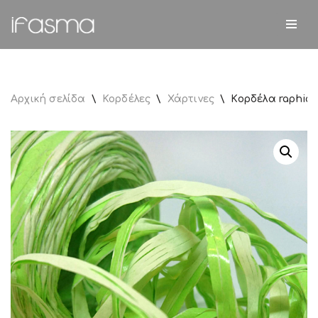
Μεταπηδήστε
στο
περιεχόμενο
Αρχική σελίδα
\
Κορδέλες
\
Χάρτινες
\
Κορδέλα raphia 