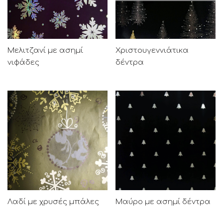
Μελιτζανί με ασημί
Χριστουγεννιάτικα
νιφάδες
δέντρα
Λαδί με χρυσές μπάλες
Μαύρο με ασημί δέντρα