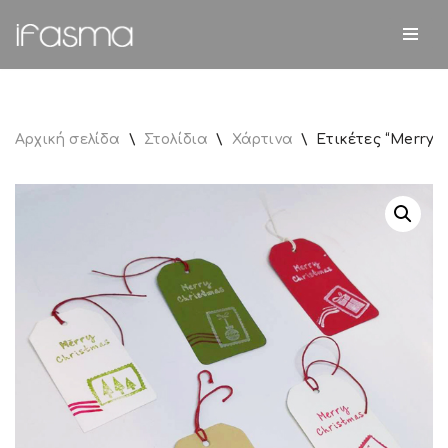
Μεταπηδήστε
στο
περιεχόμενο
Αρχική σελίδα
\
Στολίδια
\
Χάρτινα
\
Ετικέτες “Merry 